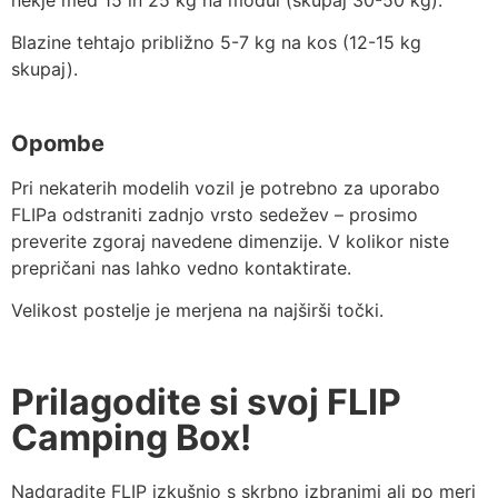
nekje med 15 in 25 kg na modul (skupaj 30-50 kg).
Blazine tehtajo približno 5-7 kg na kos (12-15 kg
skupaj).
Opombe
Pri nekaterih modelih vozil je potrebno za uporabo
FLIPa odstraniti zadnjo vrsto sedežev – prosimo
preverite zgoraj navedene dimenzije. V kolikor niste
prepričani nas lahko vedno kontaktirate.
Velikost postelje je merjena na najširši točki.
Prilagodite si svoj FLIP
Camping Box!
Nadgradite FLIP izkušnjo s skrbno izbranimi ali po meri