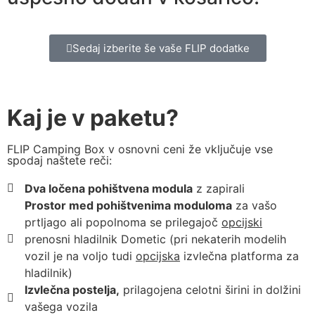
Sedaj izberite še vaše FLIP dodatke
Kaj je v paketu?
FLIP Camping Box v osnovni ceni že vključuje vse
spodaj naštete reči:
Dva ločena pohištvena modula
z zapirali
Prostor med pohištvenima moduloma
za vašo
prtljago ali popolnoma se prilegajoč
opcijski
prenosni hladilnik Dometic (pri nekaterih modelih
vozil je na voljo tudi
opcijska
izvlečna platforma za
hladilnik)
Izvlečna postelja,
prilagojena celotni širini in dolžini
vašega vozila