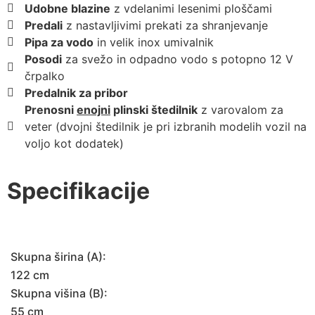
Udobne blazine
z vdelanimi lesenimi ploščami
Predali
z nastavljivimi prekati za shranjevanje
Pipa za vodo
in velik inox umivalnik
Posodi
za svežo in odpadno vodo s potopno 12 V
črpalko
Predalnik za pribor
Prenosni
enojni
plinski štedilnik
z varovalom za
veter (dvojni štedilnik je pri izbranih modelih vozil na
voljo kot dodatek)
Specifikacije
Skupna širina (A):
122 cm
Skupna višina (B):
55 cm