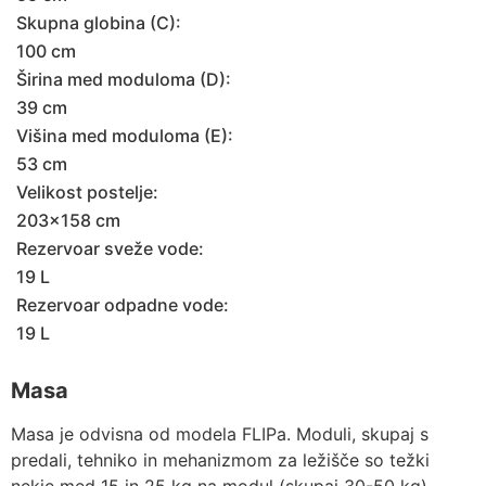
Skupna globina (C):
100 cm
Širina med moduloma (D):
39 cm
Višina med moduloma (E):
53 cm
Velikost postelje:
203x158 cm
Rezervoar sveže vode:
19 L
Rezervoar odpadne vode:
19 L
Masa
Masa je odvisna od modela FLIPa. Moduli, skupaj s
predali, tehniko in mehanizmom za ležišče so težki