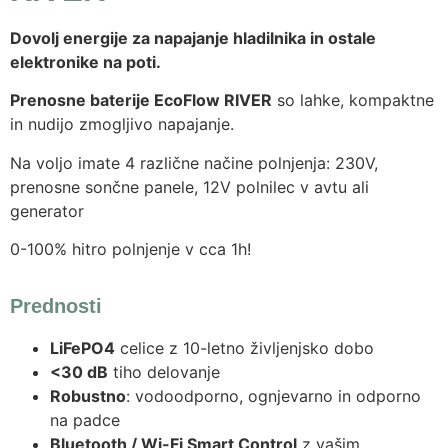
Dovolj energije za napajanje hladilnika in ostale
elektronike na poti.
Prenosne baterije EcoFlow RIVER
so lahke, kompaktne
in nudijo zmogljivo napajanje.
Na voljo imate 4 različne načine polnjenja: 230V,
prenosne sončne panele, 12V polnilec v avtu ali
generator
0-100% hitro polnjenje v cca 1h!
Prednosti
LiFePO4
celice z 10-letno življenjsko dobo
<30 dB
tiho delovanje
Robustno
: vodoodporno, ognjevarno in odporno
na padce
Bluetooth / Wi-Fi Smart Control
z vašim