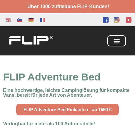
Über 1000 zufriedene FLIP-Kunden!
Camping Box
Adventure Bed
Warum FLIP?
FLIP Laden
FLIP Adventure Bed
Eine hochwertige, leichte Campinglösung für kompakte
Vans, bereit für jede Art von Abenteuer.
FLIP Adventure Bed Einkaufen - ab 1590 €
Verfügbar für mehr als 100 Automodelle!