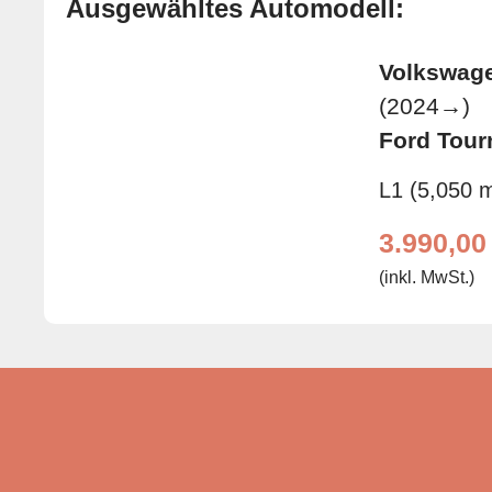
Ausgewähltes Automodell:
Volkswage
(2024→)
Ford Tour
L1 (5,050 
3.990,0
(inkl. MwSt.)