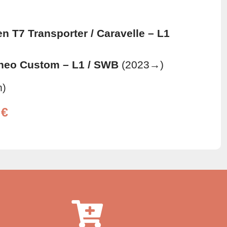
n T7 Transporter / Caravelle – L1
neo Custom – L1 / SWB
(2023→)
m)
0
€